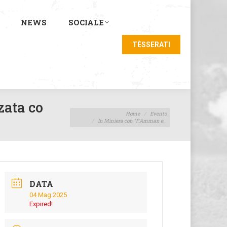
NEWS
SOCIALE
TÈSSERATI
zata co
Tu sei qui:
Home
Evento
In Miniera con ”F.Amman e…
DATA
04 Mag 2025
Expired!