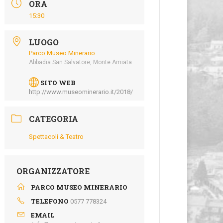
ORA
15:30
LUOGO
Parco Museo Minerario
Abbadia San Salvatore, Monte Amiata
SITO WEB
http://www.museominerario.it/2018/
CATEGORIA
Spettacoli & Teatro
ORGANIZZATORE
PARCO MUSEO MINERARIO
TELEFONO
0577 778324
EMAIL