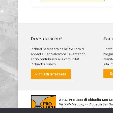
Diventa socio!
Fai 
Richiedi la tessera della Pro Loco di
Contri
Abbadia San Salvatore. Diventando
l'orga
socio contribuisci alla comunità!
manife
Richiedila subito.
alla P
D
Richiedi la tessera
A.P.S. Pro Loco di Abbadia San Sa
Via XXIV Maggio, 4 • Abbadia San Sal
Tel.:
0577 770361
- Email:
prolocoab