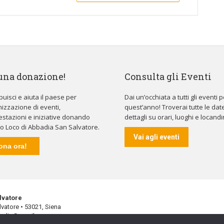
una donazione!
Consulta gli Eventi
buisci e aiuta il paese per
Dai un’occhiata a tutti gli eventi p
nizzazione di eventi,
quest’anno! Troverai tutte le date
stazioni e iniziative donando
dettagli su orari, luoghi e locandi
ro Loco di Abbadia San Salvatore.
Vai agli eventi
ona ora!
lvatore
vatore • 53021, Siena
badia@gmail.com